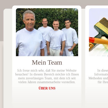
Mein Team
Ich freue mich sehr, daß Sie meine Website
In dies
besuchen! In diesem Bereich möchte ich Ihnen
Informati
mein zuverlässiges Team, mit dem ich seit
Methoden und
vielen Jahren zusammenarbeite vorstellen.
für Ihr
ÜBER UNS