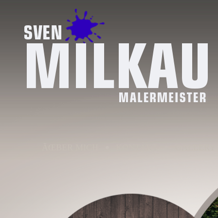
ÃŒBER MICH
KONTAKT
GALLERY